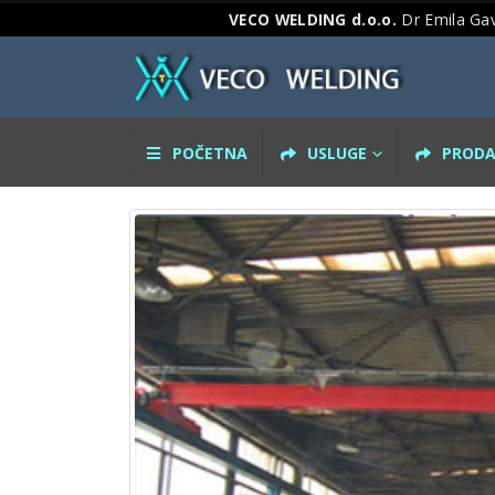
VECO WELDING d.o.o.
Dr Emila Gav
POČETNA
USLUGE
PRODA