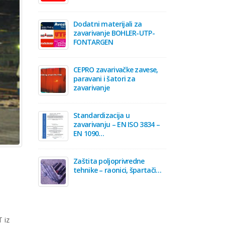
Dodatni materijali za
zavarivanje BOHLER-UTP-
FONTARGEN
CEPRO zavarivačke zavese,
paravani i šatori za
zavarivanje
Standardizacija u
zavarivanju – EN ISO 3834 –
EN 1090…
Zaštita poljoprivredne
tehnike – raonici, špartači…
 iz