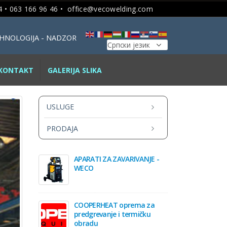
 • 063 166 96 46 •
office@vecowelding.com
TEHNOLOGIJA - NADZOR
KONTAKT
GALERIJA SLIKA
USLUGE
PRODAJA
APARATI ZA ZAVARIVANJE -
WECO
COOPERHEAT oprema za
predgrevanje i termičku
obradu