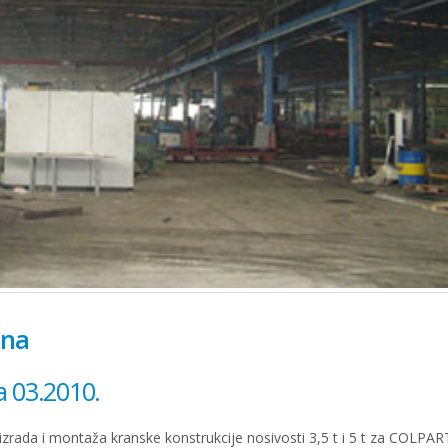
ana
a 03.2010.
zrada i montaža kranske konstrukcije nosivosti 3,5 t i 5 t za COLPART