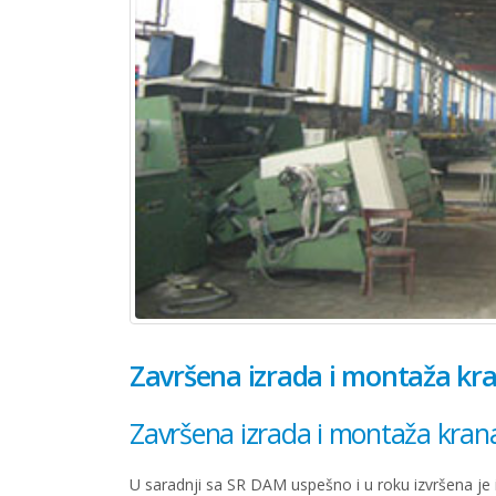
Završena izrada i montaža kr
Završena izrada i montaža kran
U saradnji sa SR DAM uspešno i u roku izvršena je i