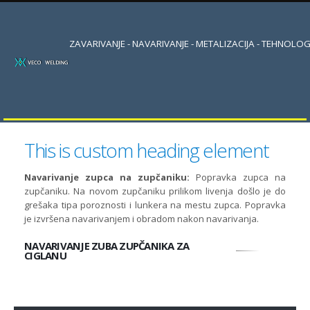
ZAVARIVANJE - NAVARIVANJE - METALIZACIJA - TEHNOLOG
This is custom heading element
Navarivanje zupca na zupčaniku:
Popravka zupca na
zupčaniku. Na novom zupčaniku prilikom livenja došlo je do
grešaka tipa poroznosti i lunkera na mestu zupca. Popravka
je izvršena navarivanjem i obradom nakon navarivanja.
NAVARIVANJE ZUBA ZUPČANIKA ZA
CIGLANU