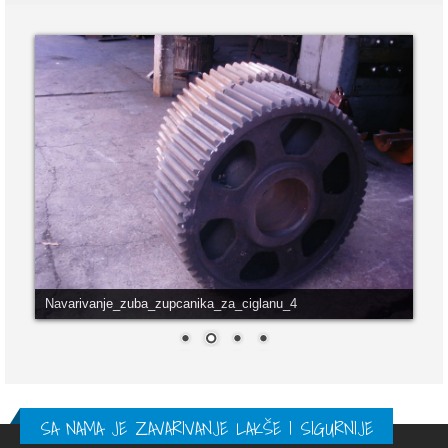
Navarivanje_zuba_zupcanika_za_ciglanu_4
SA NAMA JE ZAVARIVANJE LAKŠE I SIGURNIJE