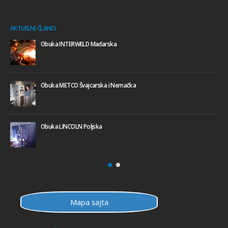
AKTUELNI ČLANCI
Obuka INTERWELD Mađarska
Obuka METCO Švajcarska i Nemačka
Obuka LINCOLN Poljska
Mapa sajta