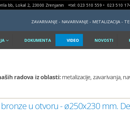
rila bb, Lokal 2, 23000 Zrenjanin +tel: 023 510 559 •
023 510 174
ZAVARIVANJE - NAVARIVANJE - METALIZACIJA - 
JA
DOKUMENTA
VIDEO
NOVOSTI
aših radova iz oblasti:
metalizacije, zavarivanja, n
je bronze u otvoru - ø250x230 mm. De