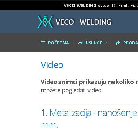
VECO WELDING d.o.o.
Dr Emila Gav
POČETNA
USLUGE
PRODA
Video
Video snimci prikazuju nekoliko n
možete pogledati video.
1. Metalizacija - nanošen
mm.