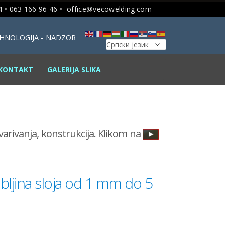
 • 063 166 96 46 •
office@vecowelding.com
TEHNOLOGIJA - NADZOR
KONTAKT
GALERIJA SLIKA
avarivanja, konstrukcija. Klikom na
bljina sloja od 1 mm do 5