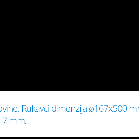
osovine. Rukavci dimenzija ø167x500
o 7 mm.