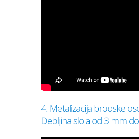
4. Metalizacija brodske 
Debljina sloja od 3 mm d