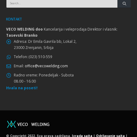
KONTAKT
VECO WELDING doo
Kancelarija i veleprodaja Direktor i vlasnik:
Tasevski Branko
Adresa:
Dr Emila Gavrila bb, Lokal 2,
23000 Zrenjanin, Srbija
Telefon:
(023) 510-559
Email:
office@vecowelding.com
Radno vreme:
Ponedeljak - Subota
08.00 - 16.00
Hvala na poseti!
© Copyright 2022. Sva prava zadržana.
Izrada sajta
|
Održavanje sajta
|