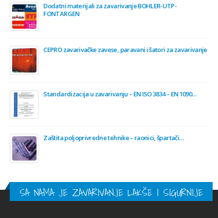
Dodatni materijali za zavarivanje BOHLER-UTP-
FONTARGEN
CEPRO zavarivačke zavese, paravani i šatori za zavarivanje
Standardizacija u zavarivanju – EN ISO 3834 – EN 1090…
Zaštita poljoprivredne tehnike – raonici, špartači…
SA NAMA JE ZAVARIVANJE LAKŠE I SIGURNIJE