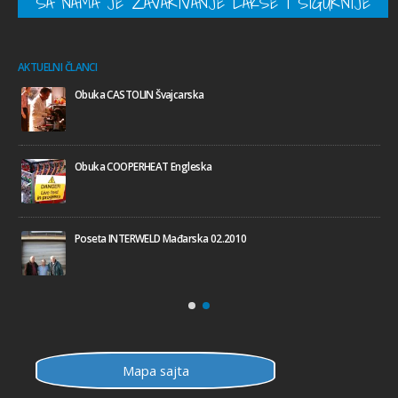
SA NAMA JE ZAVARIVANJE LAKŠE I SIGURNIJE
AKTUELNI ČLANCI
Obuka CASTOLIN Švajcarska
Obuka COOPERHEAT Engleska
Poseta INTERWELD Mađarska 02.2010
Mapa sajta