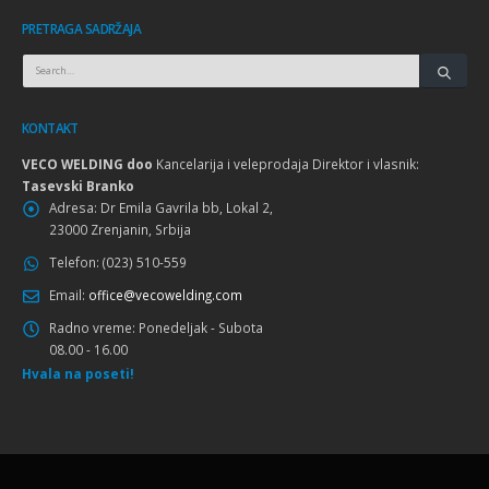
PRETRAGA SADRŽAJA
KONTAKT
VECO WELDING doo
Kancelarija i veleprodaja Direktor i vlasnik:
Tasevski Branko
Adresa:
Dr Emila Gavrila bb, Lokal 2,
23000 Zrenjanin, Srbija
Telefon:
(023) 510-559
Email:
office@vecowelding.com
Radno vreme:
Ponedeljak - Subota
08.00 - 16.00
Hvala na poseti!