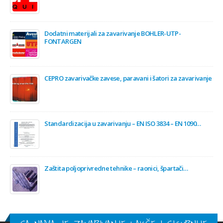
Dodatni materijali za zavarivanje BOHLER-UTP-
FONTARGEN
CEPRO zavarivačke zavese, paravani i šatori za zavarivanje
Standardizacija u zavarivanju – EN ISO 3834 – EN 1090…
Zaštita poljoprivredne tehnike – raonici, špartači…