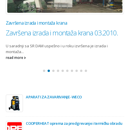
Završena izrada i montaža krana
Završena izrada i montaža krana 03.2010.
U saradnji sa SR DAM uspešno i u roku izvršena je izrada i
montaža...
read more
APARATI ZA ZAVARIVANJE -WECO
COOPERHEAT oprema za predgrevanje i termičku obradu