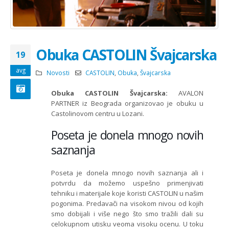
Obuka CASTOLIN Švajcarska
19
avg
Novosti
CASTOLIN
,
Obuka
,
Švajcarska
Obuka CASTOLIN Švajcarska:
AVALON
PARTNER iz Beograda organizovao je obuku u
Castolinovom centru u Lozani.
Poseta je donela mnogo novih
saznanja
Poseta je donela mnogo novih saznanja ali i
potvrdu da možemo uspešno primenjivati
tehniku i materijale koje koristi CASTOLIN u našim
pogonima. Predavači na visokom nivou od kojih
smo dobijali i više nego što smo tražili dali su
celokupnom utisku veoma visoku ocenu. U toku