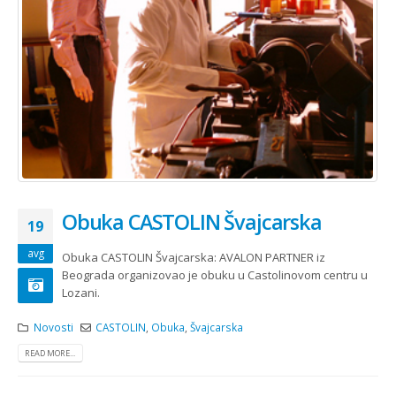
Obuka CASTOLIN Švajcarska
19
avg
Obuka CASTOLIN Švajcarska: AVALON PARTNER iz
Beograda organizovao je obuku u Castolinovom centru u
Lozani.
Novosti
CASTOLIN
,
Obuka
,
Švajcarska
READ MORE...