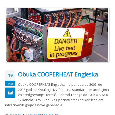
Obuka COOPERHEAT Engleska
19
avg
Obuka COOPERHEAT Engleska – u periodu od 2005. do
2008 godine. Obuka je izvršena na standardnim uređajima
za predgrevanje i termičku obradu snage do 100KWA sa 6 i
12 kanala. U toku obuke upoznati smo i sa korišćenjem
infracrvenih grejača nove generacije.
Novosti
COOPERHEAT
,
Obuka