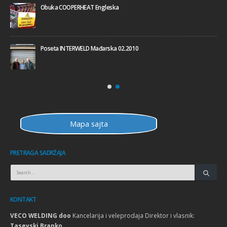
Obuka COOPERHEAT Engleska
Poseta INTERWELD Mađarska 02.2010
Mapa sajta
PRETRAGA SADRŽAJA
KONTAKT
VECO WELDING doo
Kancelarija i veleprodaja Direktor i vlasnik:
Tasevski Branko