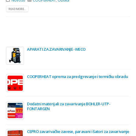
READ MORE...
APARATI ZA ZAVARIVANJE -WECO
COOPERHEAT oprema za predgrevanje i termičku obradu
Dodatni materijali za zavarivanje BOHLER-UTP-
FONTARGEN
CEPRO zavarivačke zavese, paravani i šatori za zavarivanje