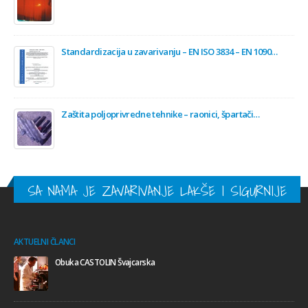
Standardizacija u zavarivanju – EN ISO 3834 – EN 1090…
Zaštita poljoprivredne tehnike – raonici, špartači…
SA NAMA JE ZAVARIVANJE LAKŠE I SIGURNIJE
AKTUELNI ČLANCI
Obuka CASTOLIN Švajcarska