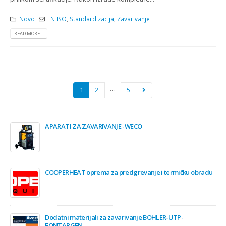
Novo
EN ISO
,
Standardizacija
,
Zavarivanje
READ MORE...
…
1
2
5
APARATI ZA ZAVARIVANJE -WECO
COOPERHEAT oprema za predgrevanje i termičku obradu
Dodatni materijali za zavarivanje BOHLER-UTP-
FONTARGEN