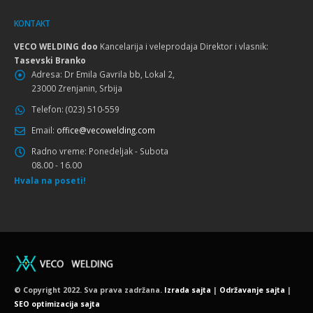
KONTAKT
VECO WELDING doo
Kancelarija i veleprodaja Direktor i vlasnik:
Tasevski Branko
Adresa:
Dr Emila Gavrila bb, Lokal 2,
23000 Zrenjanin, Srbija
Telefon:
(023) 510-559
Email:
office@vecowelding.com
Radno vreme:
Ponedeljak - Subota
08.00 - 16.00
Hvala na poseti!
© Copyright 2022. Sva prava zadržana.
Izrada sajta
|
Održavanje sajta
|
SEO optimizacija sajta