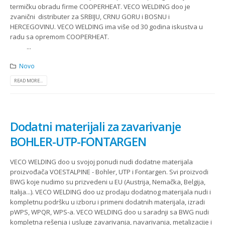
termičku obradu firme COOPERHEAT. VECO WELDING doo je
zvanični distributer za SRBIJU, CRNU GORU i BOSNU i
HERCEGOVINU. VECO WELDING ima više od 30 godina iskustva u
radu sa opremom COOPERHEAT.
...
Novo
READ MORE...
Dodatni materijali za zavarivanje
BOHLER-UTP-FONTARGEN
VECO WELDING doo u svojoj ponudi nudi dodatne materijala
proizvođača VOESTALPINE - Bohler, UTP i Fontargen. Svi proizvodi
BWG koje nudimo su prizvedeni u EU (Austrija, Nemačka, Belgija,
Italija...). VECO WELDING doo uz prodaju dodatnog materijala nudi i
kompletnu podršku u izboru i primeni dodatnih materijala, izradi
pWPS, WPQR, WPS-a. VECO WELDING doo u saradnji sa BWG nudi
kompletna rešenja i usluge zavarivanja, navarivanja, metalizacije i