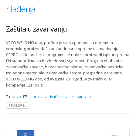
hlađenja
Zaštita u zavarivanju
VECO WELDING doo, proširio je svoju ponudu sa opremom
vrhunskog proizvođača bezbednosne opreme u zavarivanju -
CEPRO iz Holandije. U programu se nalaze proizvodi ispitani prema
EN standardima za bezbednost i sigurnost. Program obuhvata
zavarivačke zavese, bezazbestna platna, zavarivačke pokrivke,
izolacione materijale, zavarivačke šatore, pregradne paravane...
VECO WELDING doo, od avgusta 2011 god. je zvanični diler
kompanije CEPRO iz...
Novo
cepro
,
zavarivačke zavese i paravani
READ MORE...