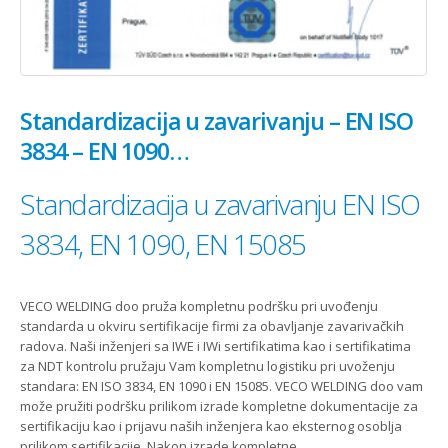
Standardizacija u zavarivanju – EN ISO
3834 – EN 1090…
Standardizacija u zavarivanju EN ISO
3834, EN 1090, EN 15085
VECO WELDING doo pruža kompletnu podršku pri uvođenju
standarda u okviru sertifikacije firmi za obavljanje zavarivačkih
radova. Naši inženjeri sa IWE i IWi sertifikatima kao i sertifikatima
za NDT kontrolu pružaju Vam kompletnu logistiku pri uvoženju
standara: EN ISO 3834, EN 1090 i EN 15085. VECO WELDING doo vam
može pružiti podršku prilikom izrade kompletne dokumentacije za
sertifikaciju kao i prijavu naših inženjera kao eksternog osoblja
prilikom sertifikacije. Nakon izrade kompletne...