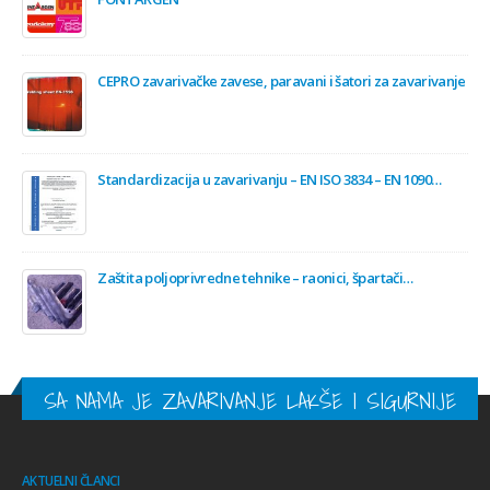
CEPRO zavarivačke zavese, paravani i šatori za zavarivanje
Standardizacija u zavarivanju – EN ISO 3834 – EN 1090…
Zaštita poljoprivredne tehnike – raonici, špartači…
SA NAMA JE ZAVARIVANJE LAKŠE I SIGURNIJE
AKTUELNI ČLANCI