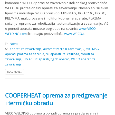
kompanije WECO. Aparati za zavarivanje Italijanskog proizvođača
WECO su profesionalni aparati za zavarivanje. Namenjeni su svim
tipovima industrije. WECO proizvodi MIG/MAG, TIG AC/DC, TIG DC,
REL/MMA, multiprocesne i multifunkcionalne aparate, PLAZMA
sečenje, opremu za robotizaciju i automatizaciju u zavarivanju. Viš
o ponudi aparata mozete pogledati na stranici:
www.VECO
WELDING.com
ili na sajtu proizvođača
www.WECO.it
.
Novo
aparati za zavarivanje
,
automatizacija u zavarivanju
,
MIG MAG
aparati
,
plazma za secenje
,
rel aparati
,
rel celuloza
,
roboti za
zavarivanje
,
TIG AC DC aparati
,
tig dc aparati
,
WECO aparati za
zavarivanje
READ MORE...
COOPERHEAT oprema za predgrevanje
i termičku obradu
VECO WELDING doo ima u ponudi opremu za predgrevanje i