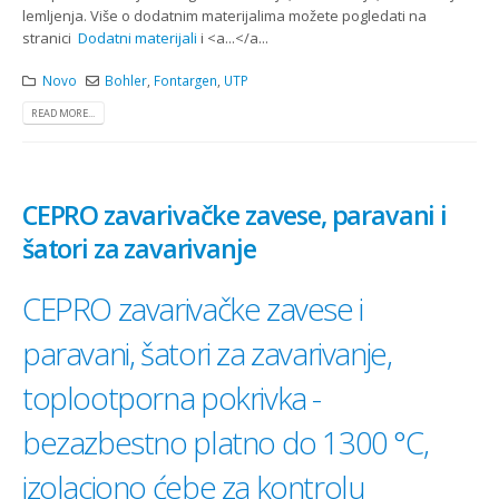
lemljenja. Više o dodatnim materijalima možete pogledati na
stranici
Dodatni materijali
i <a...</a...
Novo
Bohler
,
Fontargen
,
UTP
READ MORE...
CEPRO zavarivačke zavese, paravani i
šatori za zavarivanje
CEPRO zavarivačke zavese i
paravani, šatori za zavarivanje,
toplootporna pokrivka -
bezazbestno platno do 1300 °C,
izolaciono ćebe za kontrolu