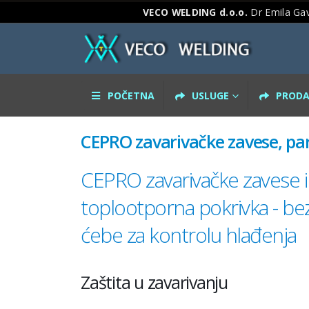
VECO WELDING d.o.o.
Dr Emila Gav
POČETNA
USLUGE
PRODA
CEPRO zavarivačke zavese, para
CEPRO zavarivačke zavese i p
toplootporna pokrivka - be
ćebe za kontrolu hlađenja
Zaštita u zavarivanju