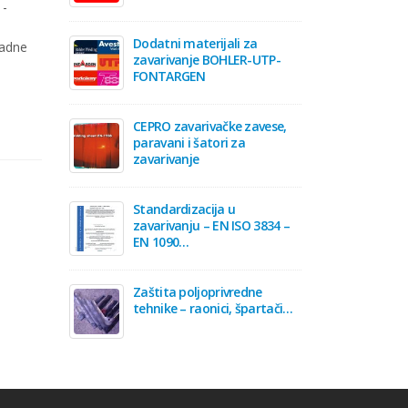
 -
Dodatni materijali za
radne
zavarivanje BOHLER-UTP-
FONTARGEN
CEPRO zavarivačke zavese,
paravani i šatori za
zavarivanje
Standardizacija u
zavarivanju – EN ISO 3834 –
EN 1090…
Zaštita poljoprivredne
tehnike – raonici, špartači…