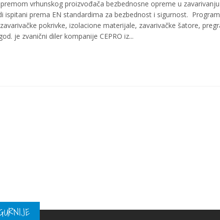
opremom vrhunskog proizvođača bezbednosne opreme u zavarivanju
di ispitani prema EN standardima za bezbednost i sigurnost. Program
avarivačke pokrivke, izolacione materijale, zavarivačke šatore, preg
. je zvanični diler kompanije CEPRO iz...
GURNIJE