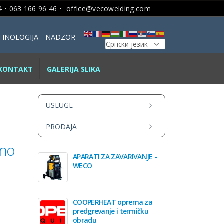
 • 063 166 96 46 •
office@vecowelding.com
TEHNOLOGIJA - NADZOR
KONTAKT
GALERIJA SLIKA
USLUGE
PRODAJA
ono
APARATI ZA ZAVARIVANJE -
WECO
COOPERHEAT oprema za
predgrevanje i termičku
obradu