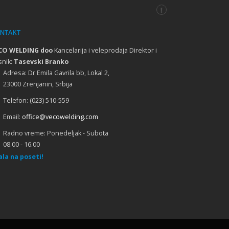
NTAKT
Obuka CASTOLIN Švajcarska
CO WELDING doo
Kancelarija i veleprodaja Direktor i
snik:
Tasevski Branko
Adresa:
Dr Emila Gavrila bb, Lokal 2,
23000 Zrenjanin, Srbija
Obuka COOPERHEAT Engleska
Telefon:
(023) 510-559
Email:
office@vecowelding.com
Poseta INTERWELD Mađarska 02.2010
Radno vreme:
Ponedeljak - Subota
08.00 - 16.00
ala na poseti!