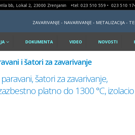
rila bb, Lokal 2, 23000 Zrenjanin +tel: 023 510 559 •
023 510 174
ZAVARIVANJE - NAVARIVANJE - METALIZACIJA - 
JA
DOKUMENTA
VIDEO
NOVOSTI
vani i šatori za zavarivanje
aravani, šatori za zavarivanje,
zazbestno platno do 1300 °C, izolaci