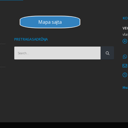
KO
Mapa sajta
Obuka INTERWELD Mađarska
VE
vla
PRETRAGA SADRŽAJA
Obuka METCO Švajcarska i Nemačka
Obuka LINCOLN Poljska
Hv