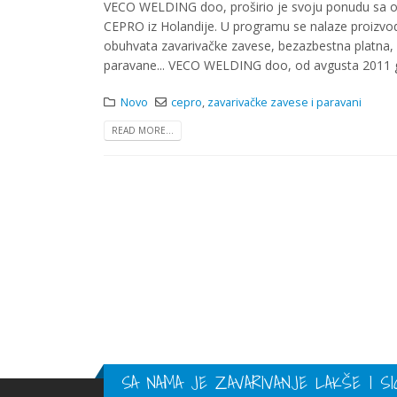
VECO WELDING doo, proširio je svoju ponudu sa 
CEPRO iz Holandije. U programu se nalaze proizvo
obuhvata zavarivačke zavese, bezazbestna platna, z
paravane... VECO WELDING doo, od avgusta 2011 god
Novo
cepro
,
zavarivačke zavese i paravani
READ MORE...
SA NAMA JE ZAVARIVANJE LAKŠE I SI