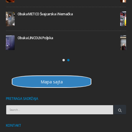
Obuka COOPERHEAT Engleska
Poseta INTERWELD Mađarska 02.2010
Mapa sajta
PRETRAGA SADRŽAJA
KONTAKT