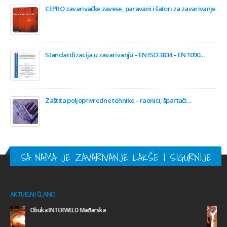
CEPRO zavarivačke zavese, paravani i šatori za zavarivanje
Standardizacija u zavarivanju – EN ISO 3834 – EN 1090…
Zaštita poljoprivredne tehnike – raonici, špartači…
SA NAMA JE ZAVARIVANJE LAKŠE I SIGURNIJE
AKTUELNI ČLANCI
Obuka CASTOLIN Švajcarska