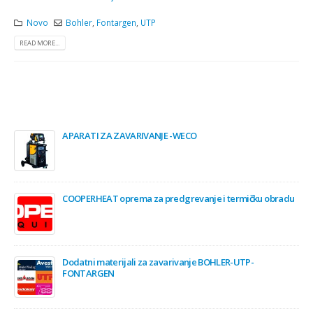
Novo
Bohler
,
Fontargen
,
UTP
READ MORE...
APARATI ZA ZAVARIVANJE -WECO
COOPERHEAT oprema za predgrevanje i termičku obradu
Dodatni materijali za zavarivanje BOHLER-UTP-
FONTARGEN