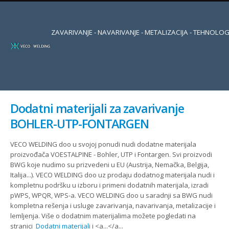
ZAVARIVANJE - NAVARIVANJE - METALIZACIJA - TEHNOLOG
Dodatni materijali za zavarivanje
BOHLER-UTP-FONTARGEN
VECO WELDING doo u svojoj ponudi nudi dodatne materijala
proizvođača VOESTALPINE - Bohler, UTP i Fontargen. Svi proizvodi
BWG koje nudimo su prizvedeni u EU (Austrija, Nemačka, Belgija,
Italija...). VECO WELDING doo uz prodaju dodatnog materijala nudi i
kompletnu podršku u izboru i primeni dodatnih materijala, izradi
pWPS, WPQR, WPS-a. VECO WELDING doo u saradnji sa BWG nudi
kompletna rešenja i usluge zavarivanja, navarivanja, metalizacije i
lemljenja. Više o dodatnim materijalima možete pogledati na
stranici
Dodatni materijali
i <a...</a...