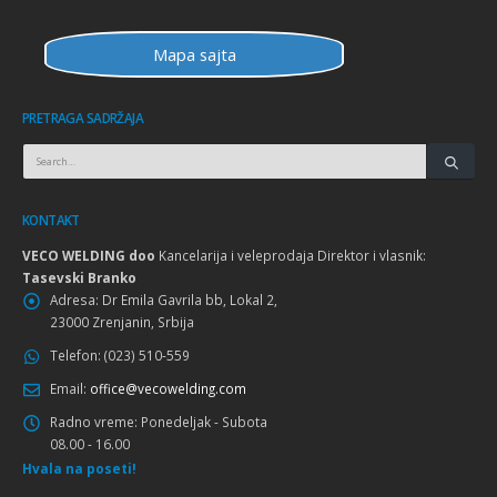
Mapa sajta
PRETRAGA SADRŽAJA
KONTAKT
VECO WELDING doo
Kancelarija i veleprodaja Direktor i vlasnik:
Tasevski Branko
Adresa:
Dr Emila Gavrila bb, Lokal 2,
23000 Zrenjanin, Srbija
Telefon:
(023) 510-559
Email:
office@vecowelding.com
Radno vreme:
Ponedeljak - Subota
08.00 - 16.00
Hvala na poseti!