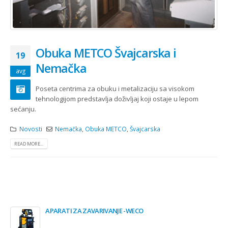
Obuka METCO Švajcarska i
19
Nemačka
avg
Poseta centrima za obuku i metalizaciju sa visokom
tehnologijom predstavlja doživljaj koji ostaje u lepom
sećanju.
Novosti
Nemačka
,
Obuka METCO
,
Švajcarska
READ MORE...
APARATI ZA ZAVARIVANJE -WECO