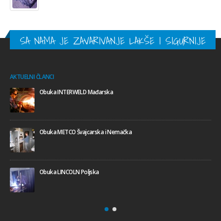
SA NAMA JE ZAVARIVANJE LAKŠE I SIGURNIJE
AKTUELNI ČLANCI
Obuka INTERWELD Mađarska
Obuka METCO Švajcarska i Nemačka
Obuka LINCOLN Poljska