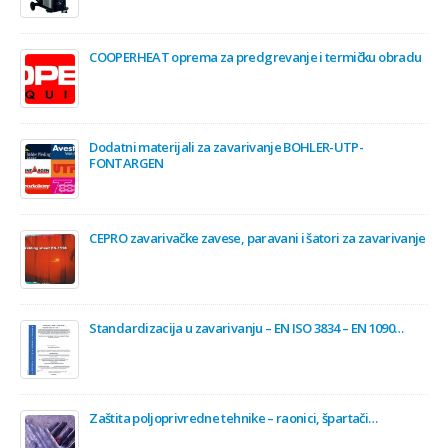
COOPERHEAT oprema za predgrevanje i termičku obradu
Dodatni materijali za zavarivanje BOHLER-UTP-
FONTARGEN
CEPRO zavarivačke zavese, paravani i šatori za zavarivanje
Standardizacija u zavarivanju – EN ISO 3834 – EN 1090…
Zaštita poljoprivredne tehnike – raonici, špartači…