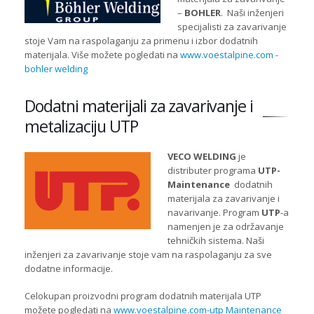
–
BOHLER
. Naši inženjeri
specijalisti za zavarivanje
stoje Vam na raspolaganju za primenu i izbor dodatnih
materijala. Više možete pogledati na
www.voestalpine.com -
bohler welding
Dodatni materijali za zavarivanje i
metalizaciju UTP
VECO WELDING
je
distributer programa
UTP-
Maintenance
dodatnih
materijala za zavarivanje i
navarivanje. Program
UTP
-a
namenjen je za održavanje
tehničkih sistema. Naši
inženjeri za zavarivanje stoje vam na raspolaganju za sve
dodatne informacije.
Celokupan proizvodni program dodatnih materijala UTP
možete pogledati na
www.voestalpine.com-utp Maintenance