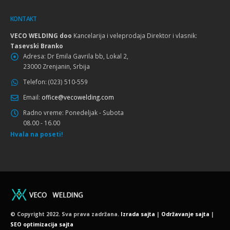
KONTAKT
VECO WELDING doo
Kancelarija i veleprodaja Direktor i vlasnik:
Tasevski Branko
Adresa:
Dr Emila Gavrila bb, Lokal 2,
23000 Zrenjanin, Srbija
Telefon:
(023) 510-559
Email:
office@vecowelding.com
Radno vreme:
Ponedeljak - Subota
08.00 - 16.00
Hvala na poseti!
© Copyright 2022. Sva prava zadržana.
Izrada sajta
|
Održavanje sajta
|
SEO optimizacija sajta