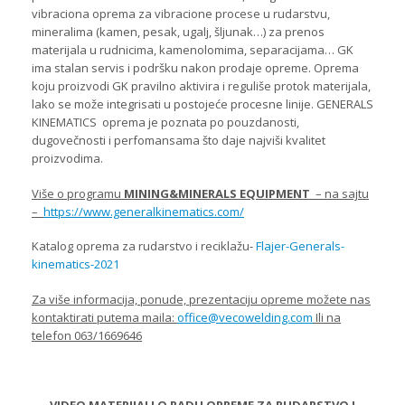
vibraciona oprema za vibracione procese u rudarstvu,
mineralima (kamen, pesak, ugalj, šljunak…) za prenos
materijala u rudnicima, kamenolomima, separacijama… GK
ima stalan servis i podršku nakon prodaje opreme. Oprema
koju proizvodi GK pravilno aktivira i reguliše protok materijala,
lako se može integrisati u postojeće procesne linije. GENERALS
KINEMATICS oprema je poznata po pouzdanosti,
dugovečnosti i perfomansama što daje najviši kvalitet
proizvodima.
Više o programu
MINING&MINERALS EQUIPMENT
– na sajtu
–
https://www.generalkinematics.com/
Katalog oprema za rudarstvo i reciklažu-
Flajer-Generals-
kinematics-2021
Za više informacija, ponude, prezentaciju opreme možete nas
kontaktirati putema maila:
office@vecowelding.com
Ili na
telefon 063/1669646
VIDEO MATERIJALI O RADU OPREME ZA RUDARSTVO I