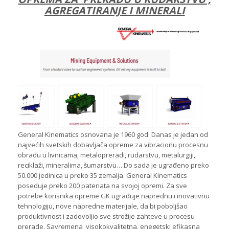
AGREGATIRANJE I MINERALI
General Kinematics osnovana je 1960 god. Danas je jedan od
najvećih svetskih dobavljača opreme za vibracionu procesnu
obradu u livnicama, metalopreradi, rudarstvu, metalurgiji,
reciklaži, mineralima, šumarstvu… Do sada je ugrađeno preko
50.000 jedinica u preko 35 zemalja. General Kinematics
poseduje preko 200 patenata na svojoj opremi. Za sve
potrebe korisnika opreme GK ugrađuje naprednu i inovativnu
tehnologiju, nove napredne materijale, da bi poboljšao
produktivnost i zadovoljio sve strožije zahteve u procesu
prerade. Savremena visokokvalitetna, enegetski efikasna