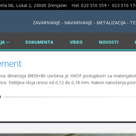
rila bb, Lokal 2, 23000 Zrenjanin +tel: 023 510 559 •
023 510 174
ZAVARIVANJE - NAVARIVANJE - METALIZACIJA - 
JA
DOKUMENTA
VIDEO
NOVOSTI
lement
tena dimenzija Ø850×80 izvršena je HVOF postupkom sa materijalo
u žice. Debljina sloja iznosi od 0,12 do 0,18 mm. Nakon nanošenja p
0