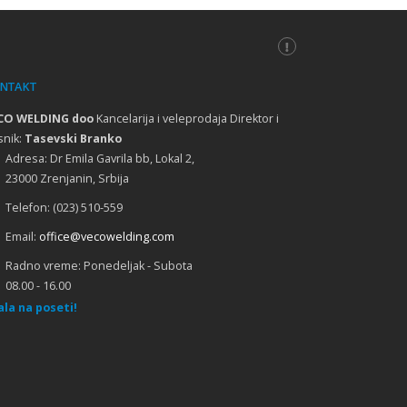
NTAKT
ka CASTOLIN Švajcarska
CO WELDING doo
Kancelarija i veleprodaja Direktor i
snik:
Tasevski Branko
Adresa:
Dr Emila Gavrila bb, Lokal 2,
23000 Zrenjanin, Srbija
uka COOPERHEAT Engleska
Telefon:
(023) 510-559
Email:
office@vecowelding.com
seta INTERWELD Mađarska 02.2010
Radno vreme:
Ponedeljak - Subota
08.00 - 16.00
ala na poseti!