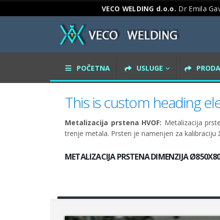
VECO WELDING d.o.o.
Dr Emila Gav
POČETNA
USLUGE
PRODA
This is custom heading e
Metalizacija prstena HVOF:
Metalizacija prs
trenje metala. Prsten je namenjen za kalibracij
METALIZACIJA PRSTENA DIMENZIJA Ø850X8