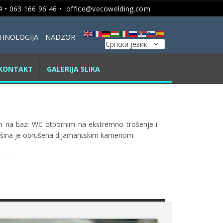
 • 063 166 96 46 •
office@vecowelding.com
TEHNOLOGIJA - NADZOR
KONTAKT
GALERIJA SLIKA
m na bazi WC otpornim na ekstremno trošenje i
ovršina je obrušena dijamantskim kamenom.