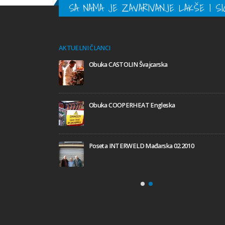
SA NAMA JE ZAVARIVANJE LAKŠE I SI
AKTUELNI ČLANCI
Obuka CASTOLIN Švajcarska
mačka
Obuka COOPERHEAT Engleska
Poseta INTERWELD Mađarska 02.2010