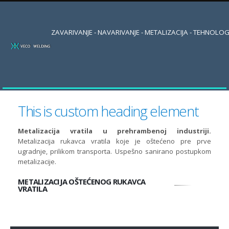
ZAVARIVANJE - NAVARIVANJE - METALIZACIJA - TEHNOLOG
This is custom heading element
Metalizacija vratila u prehrambenoj industriji.
Metalizacija rukavca vratila koje je oštećeno pre prve
ugradnje, prilikom transporta. Uspešno sanirano postupkom
metalizacije.
METALIZACIJA OŠTEĆENOG RUKAVCA
VRATILA