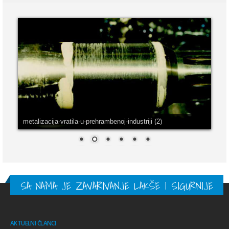
metalizacija-vratila-u-prehrambenoj-industriji (2)
SA NAMA JE ZAVARIVANJE LAKŠE I SIGURNIJE
AKTUELNI ČLANCI