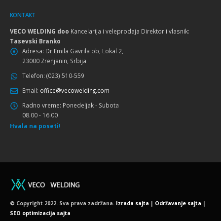
KONTAKT
VECO WELDING doo
Kancelarija i veleprodaja Direktor i vlasnik:
Tasevski Branko
Adresa:
Dr Emila Gavrila bb, Lokal 2,
23000 Zrenjanin, Srbija
Telefon:
(023) 510-559
Email:
office@vecowelding.com
Radno vreme:
Ponedeljak - Subota
08.00 - 16.00
Hvala na poseti!
© Copyright 2022. Sva prava zadržana.
Izrada sajta
|
Održavanje sajta
|
SEO optimizacija sajta