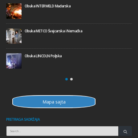
Obuka CASTOLIN Švajcarska
Obuka COOPERHEAT Engleska
Poseta INTERWELD Mađarska 02.2010
Mapa sajta
PRETRAGA SADRŽAJA