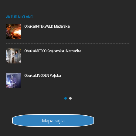
AKTUELNI ČLANCI
Obuka INTERWELD Mađarska
Obuka METCO Švajcarska i Nemačka
Obuka LINCOLN Poljska
Mapa sajta