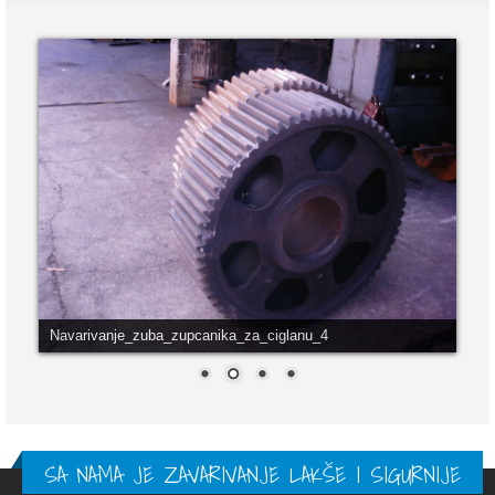
Navarivanje_zuba_zupcanika_za_ciglanu_4
SA NAMA JE ZAVARIVANJE LAKŠE I SIGURNIJE