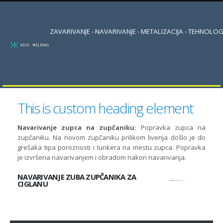
ZAVARIVANJE - NAVARIVANJE - METALIZACIJA - TEHNOLOG
This is custom heading element
Navarivanje zupca na zupčaniku:
Popravka zupca na
zupčaniku. Na novom zupčaniku prilikom livenja došlo je do
grešaka tipa poroznosti i lunkera na mestu zupca. Popravka
je izvršena navarivanjem i obradom nakon navarivanja.
NAVARIVANJE ZUBA ZUPČANIKA ZA
CIGLANU