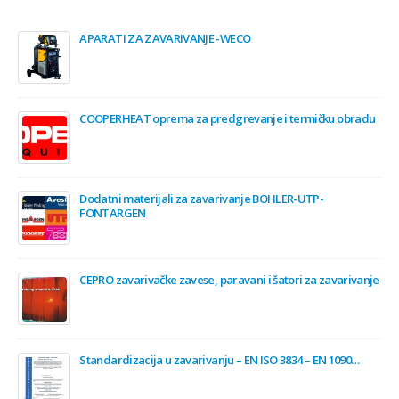
APARATI ZA ZAVARIVANJE -WECO
COOPERHEAT oprema za predgrevanje i termičku obradu
Dodatni materijali za zavarivanje BOHLER-UTP-
FONTARGEN
CEPRO zavarivačke zavese, paravani i šatori za zavarivanje
Standardizacija u zavarivanju – EN ISO 3834 – EN 1090…