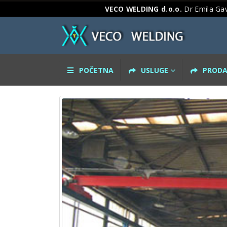
VECO WELDING d.o.o.
Dr Emila Gav
POČETNA
USLUGE
PRODA