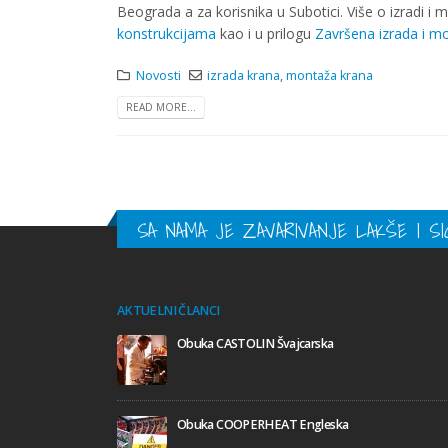
Beograda a za korisnika u Subotici. Više o izradi i
konstrukcijama
kao i u prilogu
Završena izrada i m
Novosti
izrada krana
,
montaža krana
READ MORE...
SA NAMA JE ZAVARIVANJE LAKŠE I SI
AKTUELNI ČLANCI
Obuka CASTOLIN Švajcarska
mačka
Obuka COOPERHEAT Engleska