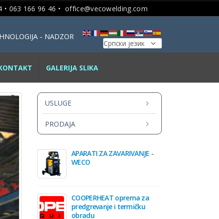
 • 063 166 96 46 •
office@vecowelding.com
TEHNOLOGIJA - NADZOR
KONTAKT
GALERIJA SLIKA
USLUGE
PRODAJA
APARATI ZA ZAVARIVANJE -
WECO
COOPERHEAT oprema za
predgrevanje i termičku
obradu