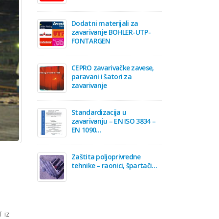
Dodatni materijali za
zavarivanje BOHLER-UTP-
FONTARGEN
CEPRO zavarivačke zavese,
paravani i šatori za
zavarivanje
Standardizacija u
zavarivanju – EN ISO 3834 –
EN 1090…
Zaštita poljoprivredne
tehnike – raonici, špartači…
 iz