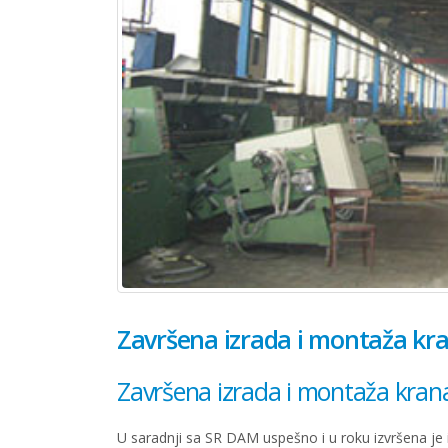
Završena izrada i montaža kr
Završena izrada i montaža kran
U saradnji sa SR DAM uspešno i u roku izvršena je i