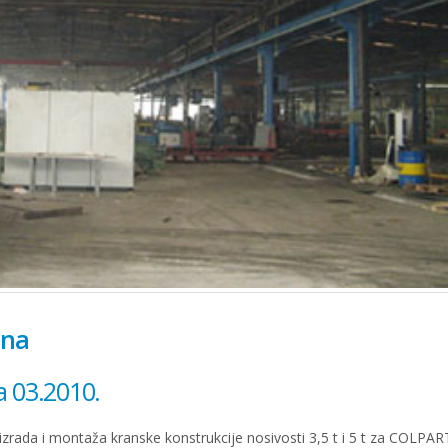
ana
a 03.2010.
zrada i montaža kranske konstrukcije nosivosti 3,5 t i 5 t za COLPART