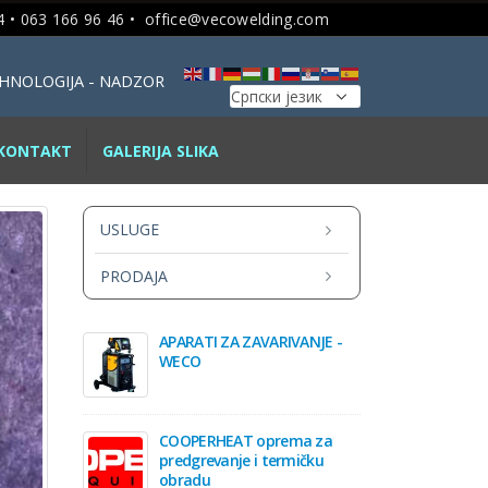
 • 063 166 96 46 •
office@vecowelding.com
TEHNOLOGIJA - NADZOR
KONTAKT
GALERIJA SLIKA
USLUGE
PRODAJA
APARATI ZA ZAVARIVANJE -
WECO
COOPERHEAT oprema za
predgrevanje i termičku
obradu