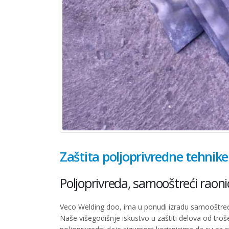
Zaštita poljoprivredne tehnike
Poljoprivreda, samooštreći raonici
Veco Welding doo, ima u ponudi izradu samooštrećih:
Naše višegodišnje iskustvo u zaštiti delova od troše