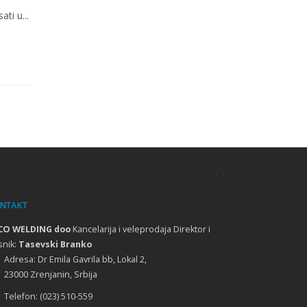
u
ti u...
NTAKT
ka CASTOLIN Švajcarska
CO WELDING doo
Kancelarija i veleprodaja Direktor i
snik:
Tasevski Branko
Adresa:
Dr Emila Gavrila bb, Lokal 2,
23000 Zrenjanin, Srbija
uka COOPERHEAT Engleska
Telefon:
(023) 510-559