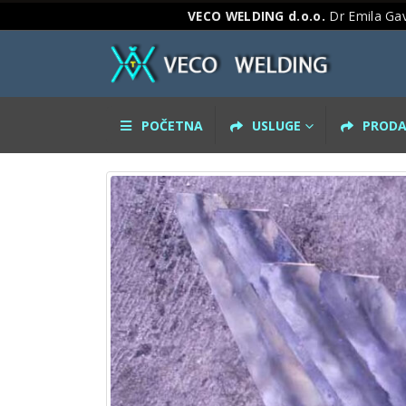
VECO WELDING d.o.o.
Dr Emila Gav
POČETNA
USLUGE
PRODA