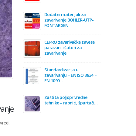
Dodatni materijali za
zavarivanje BOHLER-UTP-
FONTARGEN
CEPRO zavarivačke zavese,
paravani i šatori za
zavarivanje
Standardizacija u
zavarivanju – EN ISO 3834 –
EN 1090…
Zaštita poljoprivredne
tehnike – raonici, špartači…
vanje
vredi.