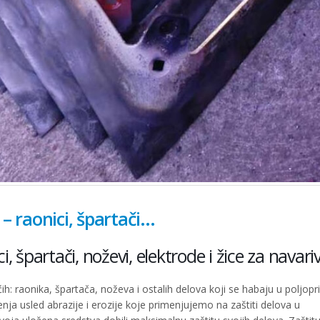
 – raonici, špartači…
, špartači, noževi, elektrode i žice za navari
 raonika, špartača, noževa i ostalih delova koji se habaju u poljopri
nja usled abrazije i erozije koje primenjujemo na zaštiti delova u