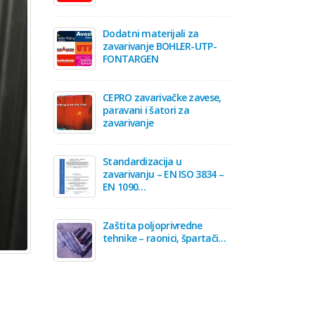
Dodatni materijali za
zavarivanje BOHLER-UTP-
FONTARGEN
CEPRO zavarivačke zavese,
paravani i šatori za
zavarivanje
Standardizacija u
zavarivanju – EN ISO 3834 –
EN 1090…
Zaštita poljoprivredne
tehnike – raonici, špartači…