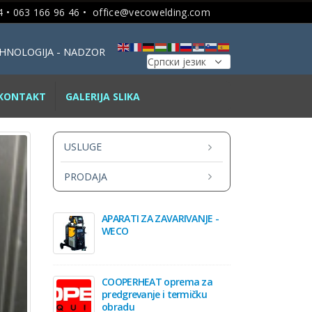
 • 063 166 96 46 •
office@vecowelding.com
TEHNOLOGIJA - NADZOR
KONTAKT
GALERIJA SLIKA
USLUGE
PRODAJA
APARATI ZA ZAVARIVANJE -
WECO
COOPERHEAT oprema za
predgrevanje i termičku
obradu