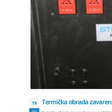
Termička obrada zavaren
19
avg