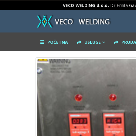
VECO WELDING d.o.o.
Dr Emila Gav
POČETNA
USLUGE
PRODA