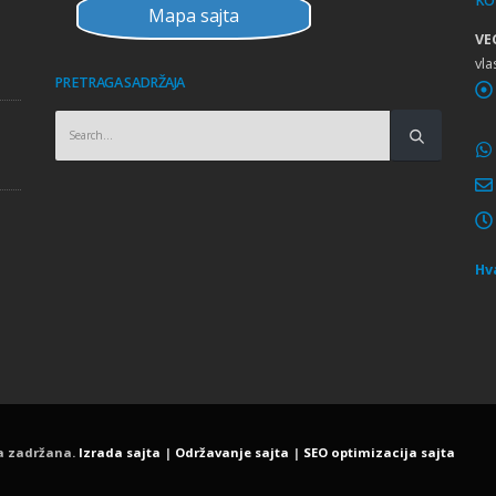
KO
Mapa sajta
Obuka INTERWELD Mađarska
VE
vla
PRETRAGA SADRŽAJA
Obuka METCO Švajcarska i Nemačka
Obuka LINCOLN Poljska
Hv
va zadržana.
Izrada sajta
|
Održavanje sajta
|
SEO optimizacija sajta