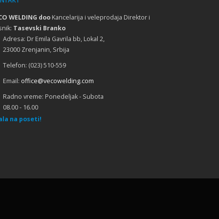
NTAKT
Obuka CASTOLIN Švajcarska
CO WELDING doo
Kancelarija i veleprodaja Direktor i
snik:
Tasevski Branko
Adresa:
Dr Emila Gavrila bb, Lokal 2,
23000 Zrenjanin, Srbija
Obuka COOPERHEAT Engleska
Telefon:
(023) 510-559
Email:
office@vecowelding.com
Poseta INTERWELD Mađarska 02.2010
Radno vreme:
Ponedeljak - Subota
08.00 - 16.00
ala na poseti!