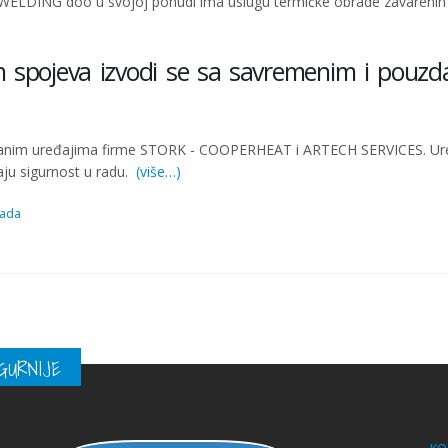
WELDING doo u svojoj ponudi ima uslugu termičke obrade zavarenih
 spojeva izvodi se sa savremenim i pouz
danim uređajima firme STORK - COOPERHEAT i ARTECH SERVICES. Ur
ju sigurnost u radu.
(više…)
rada
GURNIJE