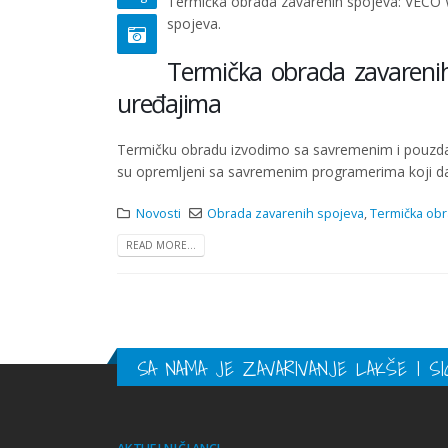
Termička obrada zavarenih spojeva: VECO 
spojeva.
Termička obrada zavarenih
uređajima
Termičku obradu izvodimo sa savremenim i pouz
su opremljeni sa savremenim programerima koji da
Novosti
Obrada zavarenih spojeva
,
Termička ob
READ MORE...
SA NAMA JE ZAVARIVANJE LAKŠE I SI