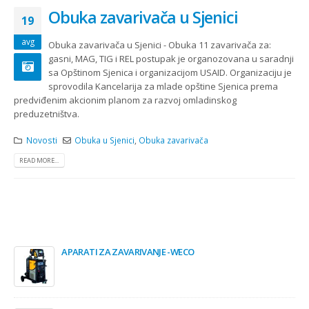
Obuka zavarivača u Sjenici
19
avg
Obuka zavarivača u Sjenici - Obuka 11 zavarivača za:
gasni, MAG, TIG i REL postupak je organozovana u saradnji
sa Opštinom Sjenica i organizacijom USAID. Organizaciju je
sprovodila Kancelarija za mlade opštine Sjenica prema
predviđenim akcionim planom za razvoj omladinskog
preduzetništva.
Novosti
Obuka u Sjenici
,
Obuka zavarivača
READ MORE...
APARATI ZA ZAVARIVANJE -WECO