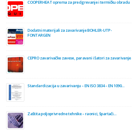
COOPERHEAT oprema za predgrevanje i termičku obradu
Dodatni materijali za zavarivanje BOHLER-UTP-
FONTARGEN
CEPRO zavarivačke zavese, paravani i šatori za zavarivanje
Standardizacija u zavarivanju – EN ISO 3834 – EN 1090…
Zaštita poljoprivredne tehnike – raonici, špartači…