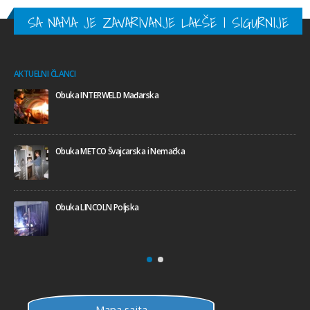
SA NAMA JE ZAVARIVANJE LAKŠE I SIGURNIJE
AKTUELNI ČLANCI
Obuka INTERWELD Mađarska
Obuka METCO Švajcarska i Nemačka
Obuka LINCOLN Poljska
Mapa sajta