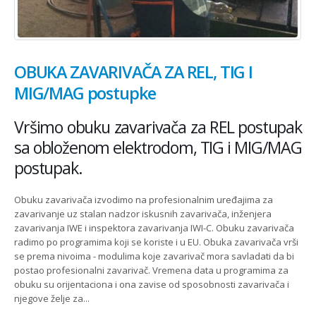
OBUKA ZAVARIVAČA ZA REL, TIG I
MIG/MAG postupke
Vršimo obuku zavarivača za REL postupak
sa obloženom elektrodom, TIG i MIG/MAG
postupak.
Obuku zavarivača izvodimo na profesionalnim uređajima za
zavarivanje uz stalan nadzor iskusnih zavarivača, inženjera
zavarivanja IWE i inspektora zavarivanja IWI-C. Obuku zavarivača
radimo po programima koji se koriste i u EU. Obuka zavarivača vrši
se prema nivoima - modulima koje zavarivač mora savladati da bi
postao profesionalni zavarivač. Vremena data u programima za
obuku su orijentaciona i ona zavise od sposobnosti zavarivača i
njegove želje za...